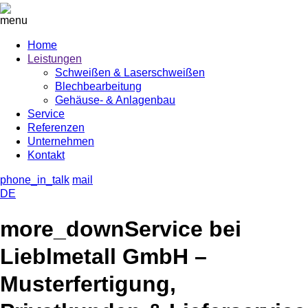
menu
Home
Leistungen
Schweißen & Laserschweißen
Blechbearbeitung
Gehäuse- & Anlagenbau
Service
Referenzen
Unternehmen
Kontakt
phone_in_talk
mail
DE
more_down
Service bei
Lieblmetall GmbH –
Musterfertigung,