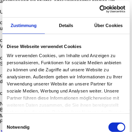
anschließend als Muster- oder Vorserienteil präzise um.
Unsere Leistungen in der Musterfertigung:
check
Beratung und Begleitung bereits in der Entwicklungs-
Zustimmung
Details
Über Cookies
und Projektierungsphase
check
Fertigung von Erstmustern und Einzelteilen nach Ihren
Vorgaben
Diese Webseite verwendet Cookies
Wir verwenden Cookies, um Inhalte und Anzeigen zu
check
Prototyping für Gehäuse, Rohrkonstruktionen und
personalisieren, Funktionen für soziale Medien anbieten
Sonderbauteile
zu können und die Zugriffe auf unsere Website zu
check
Kleinserien und Vorserienfertigung als Vorbereitung auf
analysieren. Außerdem geben wir Informationen zu Ihrer
die Serienproduktion
Verwendung unserer Website an unsere Partner für
soziale Medien, Werbung und Analysen weiter. Unsere
check
Beratung zur kostenoptimierten Serienfertigung
Partner führen diese Informationen möglicherweise mit
Namhafte Unternehmen aus Nürnberg, Amberg, Schwandorf,
weiteren Daten zusammen, die Sie ihnen bereitgestellt
Berlin, ganz Bayern, USA, Bulgarien und Polen nutzen unsere
haben oder die sie im Rahmen Ihrer Nutzung der Dienste
Musterfertigung als verlässliche Grundlage für ihre
gesammelt haben.
Einwilligungsauswahl
Produktentwicklung.
Notwendig